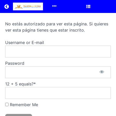
Return to all courses
4NC45
No estás autorizado para ver esta página. Si quieres
ver esta página tienes que estar inscrito.
EPS
N.º
Username or E-mail
45
«Maestros
Password
de
Justicia»
12 + 5 equals?
*
Remember Me
Course
Overview