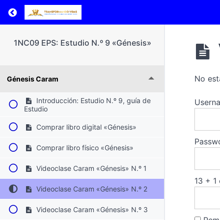
Return to course: 1NC09 EPS: Estudio N.º 9 
1NC09 EPS: Estudio N.º 9 «Génesis»
No est
Génesis Caram
Introducción: Estudio N.º 9, guía de
Userna
Estudio
Comprar libro digital «Génesis»
Passw
Comprar libro físico «Génesis»
Videoclase Caram «Génesis» N.º 1
13 + 1
Videoclase Caram «Génesis» N.º 2
Videoclase Caram «Génesis» N.º 3