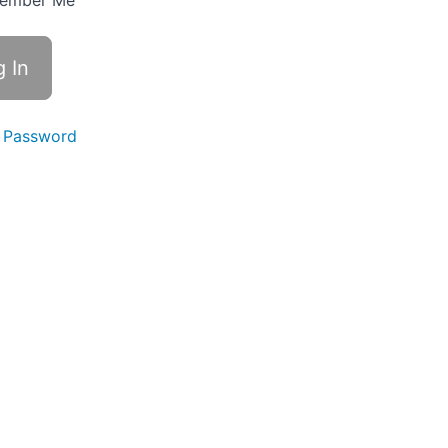
ember Me
 Password