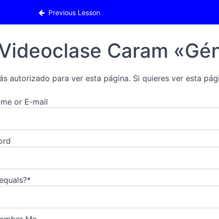
«Génesis»
Previous Lesson
Videoclase Caram «Gén
ás autorizado para ver esta página. Si quieres ver esta pági
me or E-mail
ord
 equals?
*