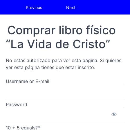
Return to course: ETN°05 Conozca más a Cris
Previous
Next
ETN°05
Comprar libro físico
Conozca
más a
“La Vida de Cristo”
Cristo
No estás autorizado para ver esta página. Si quieres
N°6
ver esta página tienes que estar inscrito.
Evangelio
de
Username or E-mail
Juan
Introducción:
N°6 guía de
Password
estudio
Comprar
el libro
físico "El
10 + 5 equals?
*
Evangelio