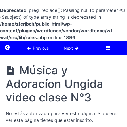
"Musica y
Adoración
Deprecated
: preg_replace(): Passing null to parameter #3
Ungidas"
($subject) of type array|string is deprecated in
/home/zfcrjbch/public_html/wp-
ETN°15
Comprar
Consolación
content/plugins/wordfence/vendor/wordfence/wf-
libro físico
y adoración
"Musica y
waf/src/lib/rules.php
on line
1896
Adoración
Ungidas"
Return to course: ETN°15 Consolación y ador
Previous
Next
Música y
Adoracíon
Música y
Ungida
video
clase N°1
Adoracíon Ungida
Música y
video clase N°3
Adoracíon
Ungida
video
clase N°2
No estás autorizado para ver esta página. Si quieres
ver esta página tienes que estar inscrito.
Música y
Adoracíon