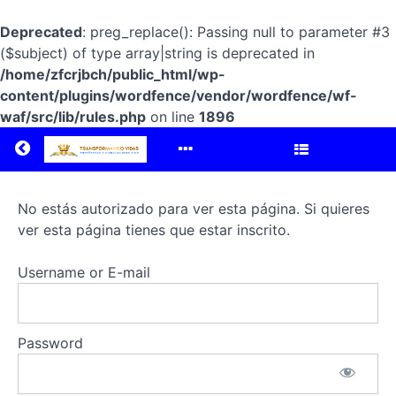
Deprecated
: preg_replace(): Passing null to parameter #3
($subject) of type array|string is deprecated in
/home/zfcrjbch/public_html/wp-
ETN°12
content/plugins/wordfence/vendor/wordfence/wf-
waf/src/lib/rules.php
on line
1896
Formando
Return to all courses
líderes
y
No estás autorizado para ver esta página. Si quieres
reyes
ver esta página tienes que estar inscrito.
Username or E-mail
Course
Overview
Password