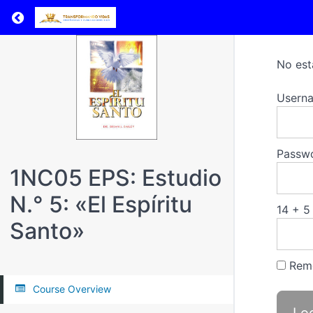
Return to all courses
No est
Userna
Passw
1NC05 EPS: Estudio
N.° 5: «El Espíritu
14 + 5
Santo»
Rem
Course Overview