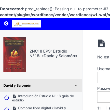
Deprecated
: preg_replace(): Passing null to parameter #3 
content/plugins/wordfence/vendor/wordfence/wf-waf/sr
Return to course: 2NC18 EPS: Estudio Nº 18: 
2NC18 EPS: Estudio
Nº 18: «David y Salomón»
No est
Userna
David y Salomón
Passw
Introducción Estudio Nº 18 guía de
estudio
11 + 1 
Comprar libro digital «David y