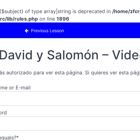
($subject) of type array|string is deprecated in
/home/zfcr
c/lib/rules.php
on line
1896
«David y Salomón»
Previous Lesson
David y Salomón – Video
ás autorizado para ver esta página. Si quieres ver esta pági
me or E-mail
ord
equals?
*